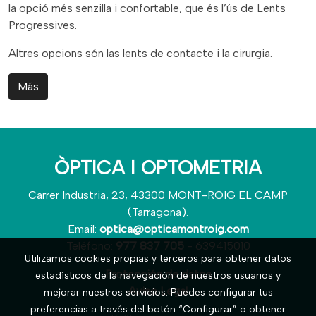
la opció més senzilla i confortable, que és l’ús de Lents
Progressives.
Altres opcions són las lents de contacte i la cirurgia.
Más
ÒPTICA I OPTOMETRIA
Carrer Industria, 23, 43300 MONT-ROIG EL CAMP
(Tarragona).
Email:
optica@opticamontroig.com
Teléfono:
977 837 705
- 639415010
Utilizamos cookies propias y terceros para obtener datos
Protección de datos
estadísticos de la navegación de nuestros usuarios y
Aviso Legal
mejorar nuestros servicios. Puedes configurar tus
preferencias a través del botón “Configurar” o obtener