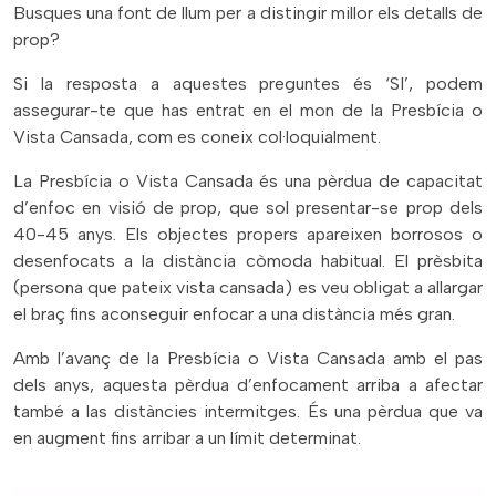
Busques una font de llum per a distingir millor els detalls de
prop?
Si la resposta a aquestes preguntes és ‘SI’, podem
assegurar-te que has entrat en el mon de la Presbícia o
Vista Cansada, com es coneix col·loquialment.
La Presbícia o Vista Cansada és una pèrdua de capacitat
d’enfoc en visió de prop, que sol presentar-se prop dels
40-45 anys. Els objectes propers apareixen borrosos o
desenfocats a la distància còmoda habitual. El prèsbita
(persona que pateix vista cansada) es veu obligat a allargar
el braç fins aconseguir enfocar a una distància més gran.
Amb l’avanç de la Presbícia o Vista Cansada amb el pas
dels anys, aquesta pèrdua d’enfocament arriba a afectar
també a las distàncies intermitges. És una pèrdua que va
en augment fins arribar a un límit determinat.