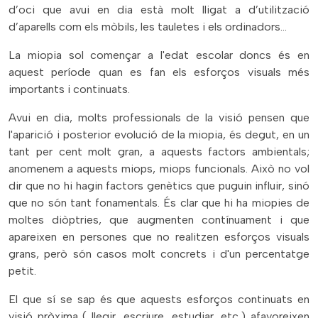
d’oci que avui en dia està molt lligat a d’utilització
d’aparells com els mòbils, les tauletes i els ordinadors...
La miopia sol començar a l'edat escolar doncs és en
aquest període quan es fan els esforços visuals més
importants i continuats.
Avui en dia, molts professionals de la visió pensen que
l'aparició i posterior evolució de la miopia, és degut, en un
tant per cent molt gran, a aquests factors ambientals;
anomenem a aquests miops, miops funcionals. Això no vol
dir que no hi hagin factors genètics que puguin influir, sinó
que no són tant fonamentals. És clar que hi ha miopies de
moltes diòptries, que augmenten contínuament i que
apareixen en persones que no realitzen esforços visuals
grans, però són casos molt concrets i d'un percentatge
petit.
El que sí se sap és que aquests esforços continuats en
visió pròxima ( llegir, escriure, estudiar, etc.) afavoreixen