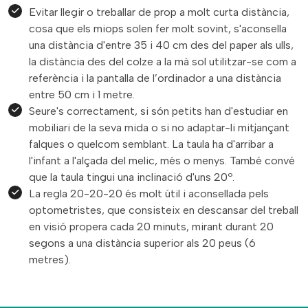
Evitar llegir o treballar de prop a molt curta distància,
cosa que els miops solen fer molt sovint, s'aconsella
una distància d'entre 35 i 40 cm des del paper als ulls,
la distància des del colze a la mà sol utilitzar-se com a
referència i la pantalla de l’ordinador a una distància
entre 50 cm i 1 metre.
Seure's correctament, si són petits han d'estudiar en
mobiliari de la seva mida o si no adaptar-li mitjançant
falques o quelcom semblant. La taula ha d'arribar a
l'infant a l'alçada del melic, més o menys. També convé
que la taula tingui una inclinació d'uns 20º.
La regla 20-20-20 és molt útil i aconsellada pels
optometristes, que consisteix en descansar del treball
en visió propera cada 20 minuts, mirant durant 20
segons a una distància superior als 20 peus (6
metres).