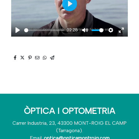
Play
02:28
Play
Mute
Settings
Enter
fullscre
ÒPTICA I OPTOMETRIA
Carrer Industria, 23, 43300 MONT-ROIG EL CAMP
(Tarragona).
Email:
optica@opticamontroig.com