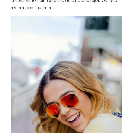
la teva visió i els teus ulls dels nocius rajos UV que
rebem contínuament.