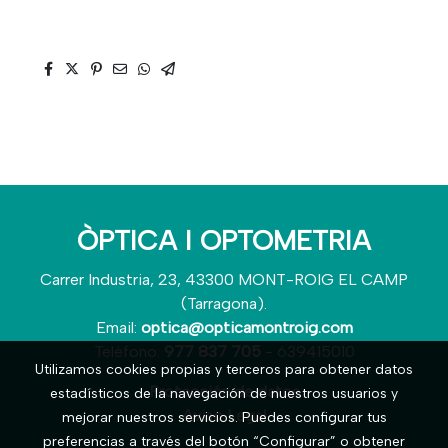
ÒPTICA I OPTOMETRIA
Carrer Industria, 23, 43300 MONT-ROIG EL CAMP
(Tarragona).
Email:
optica@opticamontroig.com
Teléfono:
977 837 705
- 639415010
Utilizamos cookies propias y terceros para obtener datos
Protección de datos
estadísticos de la navegación de nuestros usuarios y
Aviso Legal
mejorar nuestros servicios. Puedes configurar tus
preferencias a través del botón “Configurar” o obtener