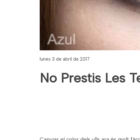
lunes 3 de abril de 2017
No Prestis Les T
Canviar el color dels ulls ara és molt fà