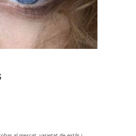
s
bar al mercat, varietat de estils i