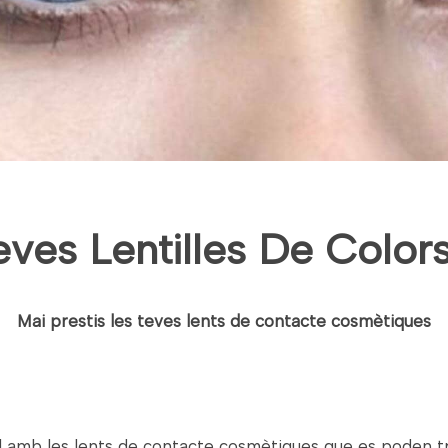
eves Lentilles De Color
Mai prestis les teves lents de contacte cosmètiques
cil amb les lents de contacte cosmètiques que es poden tro