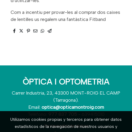
d’utilitzar-les.
Com a incentiu per provar-les al comprar dos caixes
de lentilles us regalem una fantàstica Fitband
ÒPTICA I OPTOMETRIA
Carrer Industria, 23, 43300 MONT-ROIG EL CAMP
(Tarragona).
Email:
optica@opticamontroig.com
Teléfono:
977 837 705
- 639415010
Utilizamos cookies propias y terceros para obtener datos
Protección de datos
estadísticos de la navegación de nuestros usuarios y