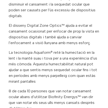
disminuir el cansament i la sequedat ocular que
poden ser causats per l’ús excessiu de dispositius
digitals.
El disseny Digital Zone Optics™ ajuda a evitar el
cansament ocasionat per enfocar de prop la vista en
dispositius digitals i també ajuda a canviar
l’enfocament a visió llunyana amb menys esforç.
La tecnologia Aquaform® reté la humectació en la
lent i la manté suau i tova per a una experiència d’us
més còmoda. Aquesta humectabilitat natural pot
ajudar a que sentis menys sequedat ocular fins i tot
en períodes amb menys parpelleig com quan estàs
mirant pantalles
8 de cada 10 persones que van notar cansament
ocular abans d’utilitzar Biofinity Energys™ van dir
que van notar els seus ulls menys cansats després